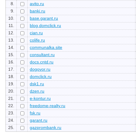
8.
avito.ru
9.
banki.ru
10.
base.garant.ru
11.
blog.domclick.ru
12.
cian.ru
13.
colife.ru
14.
communalka.site
15.
consultant.ru
16.
docs.cntd.ru
17.
dogovor.ru
18.
domclick.ru
19.
dsk1.ru
20.
dzen.ru
21.
e-kontur.ru
22.
freedome-realty.ru
23.
fsk.ru
24.
garant.ru
25.
gazprombank.ru