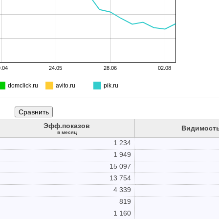
.04
24.05
28.06
02.08
domclick.ru
avito.ru
pik.ru
Эфф.показов
Видимость
в месяц
1 234
1 949
15 097
13 754
4 339
819
1 160