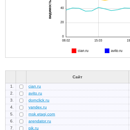
видимость, %
40
20
0
08.02
15.03
19
cian.ru
avito.ru
Сайт
1.
cian.ru
2.
avito.ru
3.
domclick.ru
4.
yandex.ru
5.
msk.etagi.com
6.
arendator.ru
7.
pik.ru