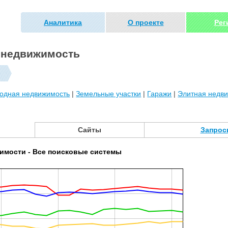
Аналитика
О проекте
Рег
я недвижимость
родная недвижимость
|
Земельные участки
|
Гаражи
|
Элитная недв
Сайты
Запрос
имости - Все поисковые системы