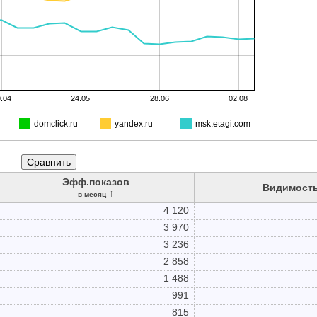
.04
24.05
28.06
02.08
domclick.ru
yandex.ru
msk.etagi.com
Эфф.показов
Видимость
↑
в месяц
4 120
3 970
3 236
2 858
1 488
991
815