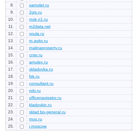
8.
samolet.ru
9.
2gis.ru
10.
msk.n1.ru
11.
m2data.net
12.
youla.ru
13.
m.avito.ru
14.
malinaproperty.ru
15.
crpp.ru
16.
amulex.ru
17.
skladovka.ru
18.
fsk.ru
19.
consultant.ru
20.
ndv.ru
21.
officenavigator.ru
22.
kladovkin.ru
23.
sklad.bp-general.ru
24.
mos.ru
25.
i.moscow