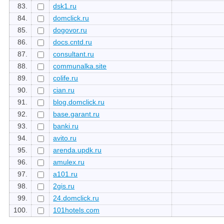
83.
dsk1.ru
84.
domclick.ru
85.
dogovor.ru
86.
docs.cntd.ru
87.
consultant.ru
88.
communalka.site
89.
colife.ru
90.
cian.ru
91.
blog.domclick.ru
92.
base.garant.ru
93.
banki.ru
94.
avito.ru
95.
arenda.updk.ru
96.
amulex.ru
97.
a101.ru
98.
2gis.ru
99.
24.domclick.ru
100.
101hotels.com