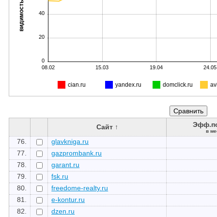
видимость, %
40
20
0
08.02
15.03
19.04
24.05
cian.ru
yandex.ru
domclick.ru
av
Эфф.п
Сайт ↑
в ме
76.
glavkniga.ru
77.
gazprombank.ru
78.
garant.ru
79.
fsk.ru
80.
freedome-realty.ru
81.
e-kontur.ru
82.
dzen.ru