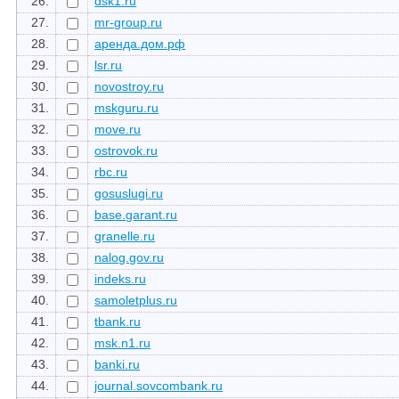
26.
dsk1.ru
27.
mr-group.ru
28.
аренда.дом.рф
29.
lsr.ru
30.
novostroy.ru
31.
mskguru.ru
32.
move.ru
33.
ostrovok.ru
34.
rbc.ru
35.
gosuslugi.ru
36.
base.garant.ru
37.
granelle.ru
38.
nalog.gov.ru
39.
indeks.ru
40.
samoletplus.ru
41.
tbank.ru
42.
msk.n1.ru
43.
banki.ru
44.
journal.sovcombank.ru