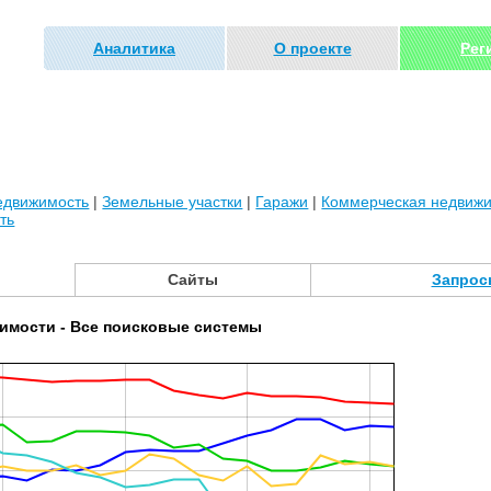
Аналитика
О проекте
Рег
едвижимость
|
Земельные участки
|
Гаражи
|
Коммерческая недвиж
ть
Сайты
Запрос
имости - Все поисковые системы