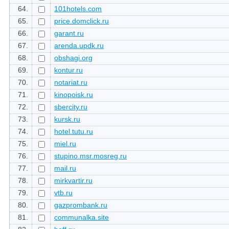
64.
101hotels.com
65.
price.domclick.ru
66.
garant.ru
67.
arenda.updk.ru
68.
obshagi.org
69.
kontur.ru
70.
notariat.ru
71.
kinopoisk.ru
72.
sbercity.ru
73.
kursk.ru
74.
hotel.tutu.ru
75.
miel.ru
76.
stupino.msr.mosreg.ru
77.
mail.ru
78.
mirkvartir.ru
79.
vtb.ru
80.
gazprombank.ru
81.
communalka.site