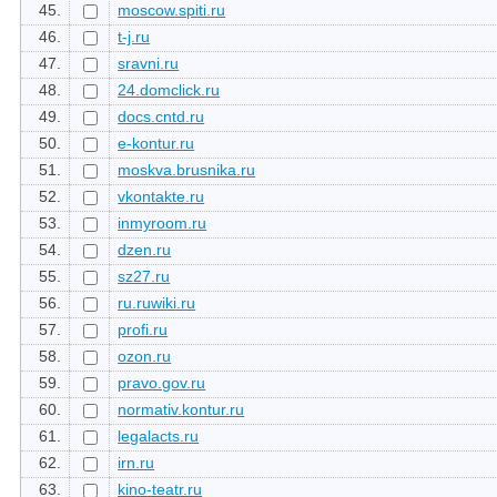
45.
moscow.spiti.ru
46.
t-j.ru
47.
sravni.ru
48.
24.domclick.ru
49.
docs.cntd.ru
50.
e-kontur.ru
51.
moskva.brusnika.ru
52.
vkontakte.ru
53.
inmyroom.ru
54.
dzen.ru
55.
sz27.ru
56.
ru.ruwiki.ru
57.
profi.ru
58.
ozon.ru
59.
pravo.gov.ru
60.
normativ.kontur.ru
61.
legalacts.ru
62.
irn.ru
63.
kino-teatr.ru