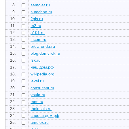
8.
samolet.ru
9.
sutochno.ru
10.
2gis.ru
11.
m2.ru
12.
a101.ru
13.
incom.ru
14.
pik-arenda.ru
15.
blog.domclick.ru
16.
fsk.ru
17.
наш.дом.рф
18.
wikipedia.org
19.
level.ru
20.
consultant.ru
21.
youla.ru
22.
mos.ru
23.
thelocals.ru
24.
спроси.дом.рф
25.
amulex.ru