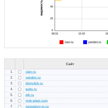
видимость, %
40
20
0
08.02
15.03
19
cian.ru
yandex.ru
Сайт
1.
cian.ru
2.
yandex.ru
3.
domclick.ru
4.
avito.ru
5.
pik.ru
6.
msk.etagi.com
7.
novostroy-m.ru