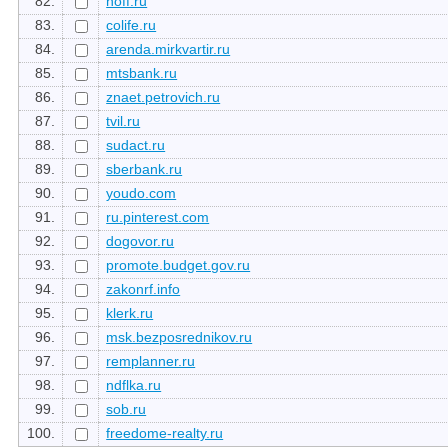
82.
hoff.ru
83.
colife.ru
84.
arenda.mirkvartir.ru
85.
mtsbank.ru
86.
znaet.petrovich.ru
87.
tvil.ru
88.
sudact.ru
89.
sberbank.ru
90.
youdo.com
91.
ru.pinterest.com
92.
dogovor.ru
93.
promote.budget.gov.ru
94.
zakonrf.info
95.
klerk.ru
96.
msk.bezposrednikov.ru
97.
remplanner.ru
98.
ndflka.ru
99.
sob.ru
100.
freedome-realty.ru