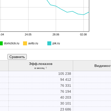
.04
24.05
28.06
02.08
domclick.ru
avito.ru
pik.ru
Эфф.показов
Видимост
↑
в месяц
105 238
94 412
76 331
76 194
40 203
30 101
23 686