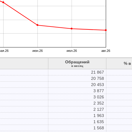
ая.26
июн.26
июл.26
авг.26
Обращений
% в
в месяц
21 867
20 758
20 453
3 877
3 026
2 352
2 127
1 963
1 635
1 568