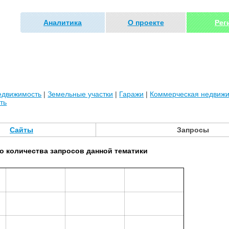
Аналитика
О проекте
Рег
едвижимость
|
Земельные участки
|
Гаражи
|
Коммерческая недвиж
ть
Сайты
Запросы
о количества запросов данной тематики