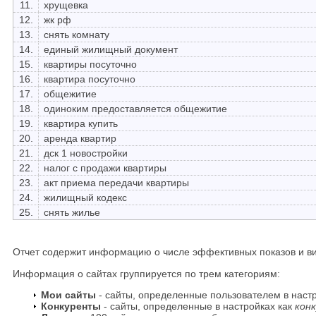
11.
хрущевка
12.
жк рф
13.
снять комнату
14.
единый жилищный документ
15.
квартиры посуточно
16.
квартира посуточно
17.
общежитие
18.
одиноким предоставляется общежитие
19.
квартира купить
20.
аренда квартир
21.
дск 1 новостройки
22.
налог с продажи квартиры
23.
акт приема передачи квартиры
24.
жилищный кодекс
25.
снять жилье
Отчет содержит информацию о числе эффективных показов и ви
Информация о сайтах группируется по трем категориям:
Мои сайты
- сайты, определенные пользователем в наст
Конкуренты
- сайты, определенные в настройках как
кон