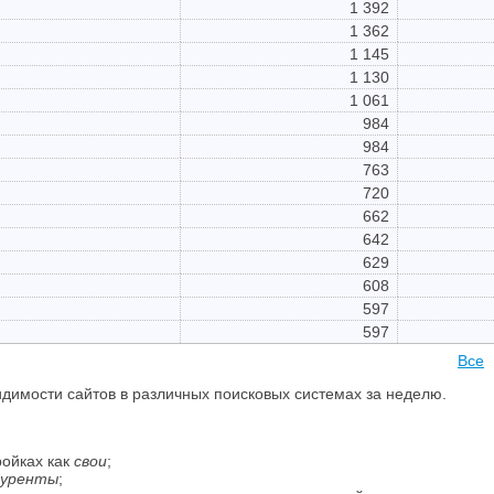
1 392
1 362
1 145
1 130
1 061
984
984
763
720
662
642
629
608
597
597
Все
димости сайтов в различных поисковых системах за неделю.
ройках как
свои
;
куренты
;