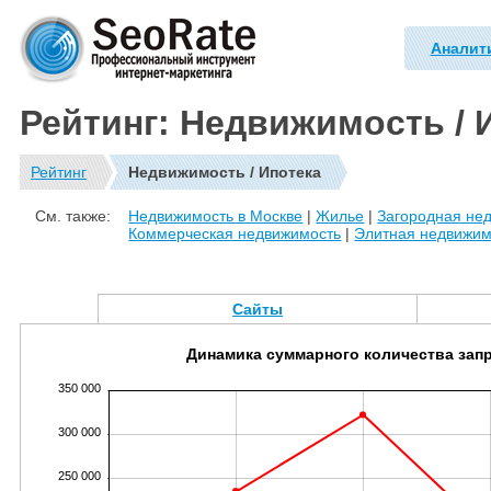
Аналит
Рейтинг: Недвижимость / 
Рейтинг
Недвижимость / Ипотека
См. также:
Недвижимость в Москве
|
Жилье
|
Загородная не
Коммерческая недвижимость
|
Элитная недвижим
Сайты
Динамика суммарного количества зап
350 000
300 000
250 000