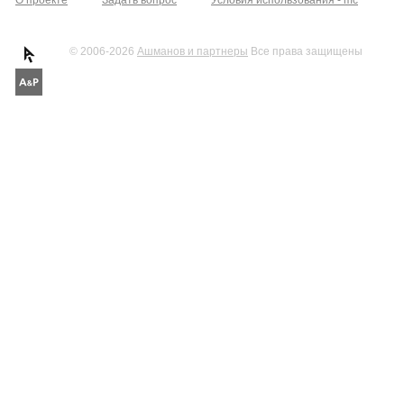
О проекте
Задать вопрос
Условия использования - mc
© 2006-2026
Ашманов и партнеры
Все права защищены