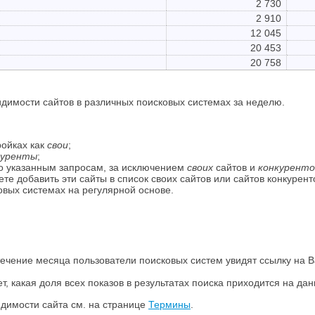
2 730
2 910
12 045
20 453
20 758
димости сайтов в различных поисковых системах за неделю.
ройках как
свои
;
куренты
;
о указанным запросам, за исключением
своих
сайтов и
конкуренто
е добавить эти сайты в список своих сайтов или сайтов конкурент
овых системах на регулярной основе.
в течение месяца пользователи поисковых систем увидят ссылку на 
, какая доля всех показов в результатах поиска приходится на дан
димости сайта см. на странице
Термины
.