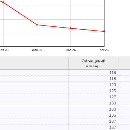
ая.26
июн.26
июл.26
авг.26
Обращений
↓
в месяц
118
118
120
125
127
133
133
135
137
137