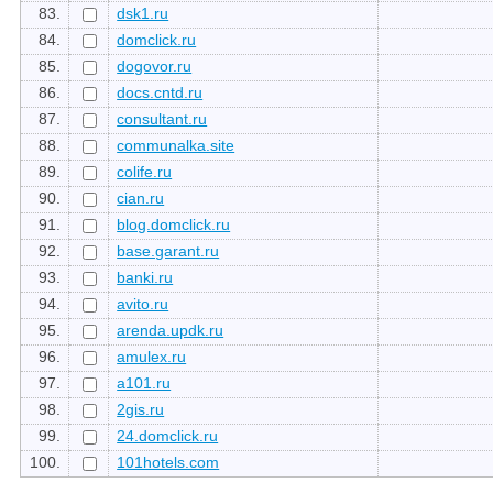
83.
dsk1.ru
84.
domclick.ru
85.
dogovor.ru
86.
docs.cntd.ru
87.
consultant.ru
88.
communalka.site
89.
colife.ru
90.
cian.ru
91.
blog.domclick.ru
92.
base.garant.ru
93.
banki.ru
94.
avito.ru
95.
arenda.updk.ru
96.
amulex.ru
97.
a101.ru
98.
2gis.ru
99.
24.domclick.ru
100.
101hotels.com