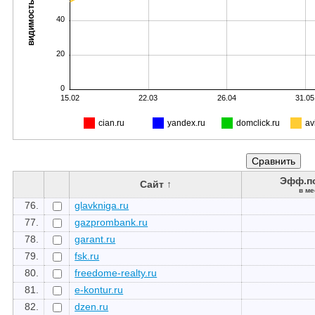
видимость, %
40
20
0
15.02
22.03
26.04
31.05
cian.ru
yandex.ru
domclick.ru
av
Эфф.п
Сайт ↑
в ме
76.
glavkniga.ru
77.
gazprombank.ru
78.
garant.ru
79.
fsk.ru
80.
freedome-realty.ru
81.
e-kontur.ru
82.
dzen.ru