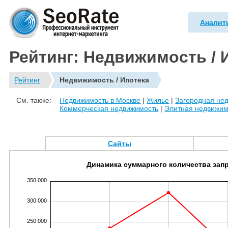
Аналит
Рейтинг: Недвижимость / 
Рейтинг
Недвижимость / Ипотека
См. также:
Недвижимость в Москве
|
Жилье
|
Загородная не
Коммерческая недвижимость
|
Элитная недвижим
Сайты
Динамика суммарного количества зап
350 000
300 000
250 000